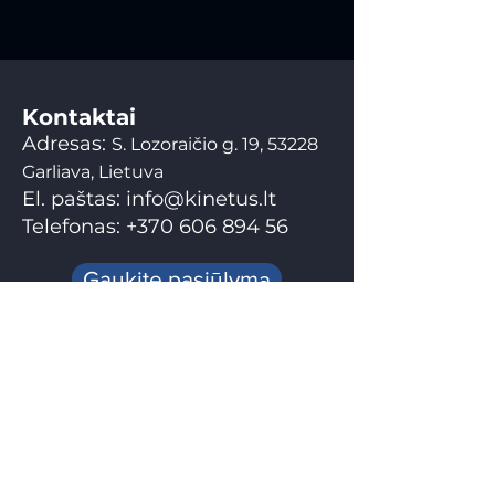
Kontaktai
Adresas:
S. Lozoraičio g. 19, 53228
Garliava, Lietuva
El. paštas:
info@kinetus.lt
Telefonas:
+370 606 894 56
Gaukite pasiūlymą
Menu
Pradžia
Paslaugos